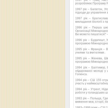
1997 рік – Грац, Авст
розробляює Програму Р
1997 рік – Балатон, Уг
підходи до управління з
1997 рік – Братислав
викладання біології з 
1996 рік – Перша шко
Організації Міжнародног
Ви можете пишатися!" 
1996 рік – Будапешт, 
програмою Міжнародног
1995 рік – Франція – 
учнями та вчителями.
1995 рік – Женева, Шв
програмою Міжнародног
1994 рік – Балтимор,
обдарованої молоді у 
Гопкінса.
1994 рік – СШ 155 от
участь у наймасштабнішо
1994 рік – Утрехт, Нід
роботи у голандських ш
1993 рік – Польща, Гди
вивчення мов, історії, б
1993–1999 роки – СШ 1