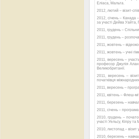
Еліаса, Мальта.
2012, лютий – візит-сп
2012, січень – Канада
за участі Дейва Уайта,
2011, грудень – Спільн
2011, грудень – розпоча
2011, жовтень – відеок
2011, жовтень – учні гі
2011, вересень – участ
професор Джулія Алан,
Великобританії.
2011, вересень – віз
початківця міжнародних
2011, вересень – програ
2011, квітень – Флеш-мі
2011, березень – навчал
2011, січень – програм
2010, грудень – почат
участі Уельсу, Кіпру та 
2010, листопад – візит 
2010, березень – навча