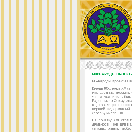
МІЖНАРОДНІ ПРОЕКТ
Міжнародні проекти є в
Кінець 80-х років XX с
міжнародних проектів. 
учням можливість біль
Радянського Союзу; зна
відігравала роль основн
перший недержавний 
способу мислення.
На початку XXI столі
діяльності. Нові цілі в
світових ринків, гло