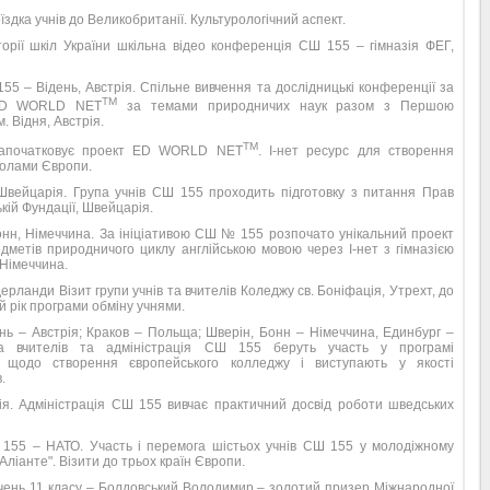
їздка учнів до Великобританії. Культурологічний аспект.
торії шкіл України шкільна відео конференція СШ 155 – гімназія ФЕГ,
5 – Відень, Австрія. Спільне вивчення та дослідницькі конференції за
TM
 ED WORLD NET
за темами природничих наук разом з Першою
. Відня, Австрія.
TM
апочатковує проект ED WORLD NET
. І-нет ресурс для створення
колами Європи.
Швейцарія. Група учнів СШ 155 проходить підготовку з питання Прав
кій Фундації, Швейцарія.
онн, Німеччина. За ініціативою СШ № 155 розпочато унікальний проект
едметів природничого циклу англійською мовою через І-нет з гімназією
 Німеччина.
ерланди Візит групи учнів та вчителів Коледжу св. Боніфація, Утрехт, до
 рік програми обміну учнями.
нь – Австрія; Краков – Польща; Шверін, Бонн – Німеччина, Единбург –
ка вчителів та адміністрація СШ 155 беруть участь у програмі
 щодо створення європейського колледжу і виступають у якості
.
ія. Адміністрація СШ 155 вивчає практичний досвід роботи шведських
 155 – НАТО. Участь і перемога шістьох учнів СШ 155 у молодіжному
"Аліанте". Візити до трьох країн Європи.
 Учень 11 класу – Болдовський Володимир – золотий призер Міжнародної