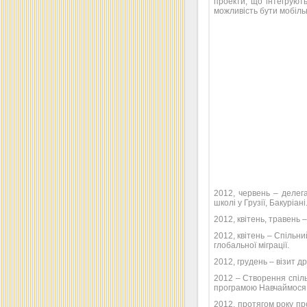
проекти, що інтегрують
можливість бути мобіль
2012, червень – делег
школі у Грузії, Бакуріані
2012, квітень, травень –
2012, квітень – Спільн
глобальної міграції.
2012, грудень – візит др
2012 – Створення спільн
програмою Навчаймося
2012, протягом року пр