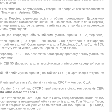
віти в Україні.
№ 155 вивчають і беруть участь у створення програми освіти талановитих
 Піма у штаті Арізона, США.
берта Персіко, директора офісу з обміну громадянами Державного
ашої школи мав особливе значення – за словами самого пана Персіко,
ь подивитись, що це за школа, у якій навчають так багато переможців
"Майбутні лідери".
ініціює і координує найбільший обмін учнями Україна – США, Меріленд.
торії України (і на терені нинішнього СНД) двостороння міжнародна
з проблем екології. Організатори – школа Грінфілдз, США та СШ № 155,
Інституту World Watch, США та Верховної Ради України.
ідерланди. У СШ 155 розпочато багаторічну програму обміну учнями та
Нідерланди.
ція СШ 55 Директор школи зустрічається з міністром середньої освіти
ійний прийом учнів України (і на той час СРСР) в Організації Об’єднаних
йний прийом учнів України (і на т ой час СРСР) у Конгресі США.
і України (і на той час СРСР ) приймаються у сім’ях конгресменів США
ента США Альберта Гора
).
ше в історії тодішнього Радянського Союзу спеціалізована школа № 155
вою проводить недержавний обмін учнями із школою Грін Філдз м. Тусон,
 на п ять років обмін учнями та вчителями СШ 155, Україна – Грін Філдз,
ьним недержавним проектом.