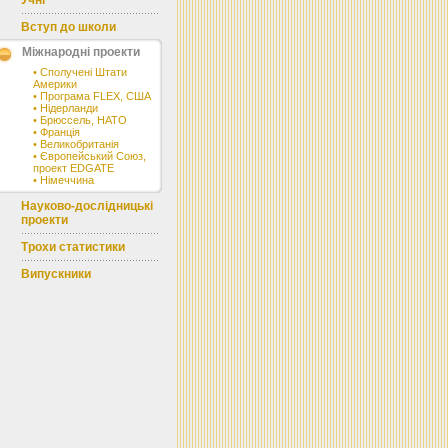
Учні
Вступ до школи
Міжнародні проекти
•
Сполучені Штати
Америки
•
Програма FLEX, США
•
Нідерланди
•
Брюссель, НАТО
•
Франція
•
Великобританія
•
Європейський Союз,
проект EDGATE
•
Німеччина
Науково-дослідницькі
проекти
Трохи статистики
Випускники