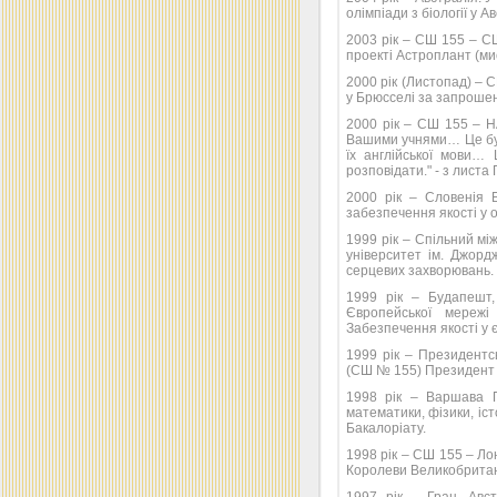
олімпіади з біології у А
2003 рік – СШ 155 – С
проекті Астроплант (ми
2000 рік (Листопад) –
у Брюсселі за запроше
2000 рік – СШ 155 – Н
Вашими учнями… Це був
їх англійської мови…
розповідати." - з лис
2000 рік – Словенія 
забезпечення якості у о
1999 рік – Спільний м
університет ім. Джорд
серцевих захворювань.
1999 рік – Будапешт
Європейської мережі
Забезпечення якості у є
1999 рік – Президентс
(СШ № 155) Президент 
1998 рік – Варшава 
математики, фізики, іст
Бакалоріату.
1998 рік – СШ 155 – Ло
Королеви Великобританії