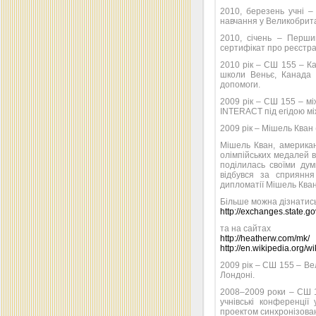
2010, березень учні 
навчання у Великобрита
2010, січень – Перш
сертифікат про реєстра
2010 рік – СШ 155 – Ка
школи Веньє, Канада 
допомоги.
2009 рік – СШ 155 – м
INTERACT під егідою мі
2009 рік – Мішель Кван 
Мішель Кван, американ
олімпійських медалей в
поділилась своїми дум
відбувся за сприянн
дипломатії Мішель Кван
Більше можна дізнатис
http://exchanges.state.
та на сайтах
http://heatherw.com/mk/
http://en.wikipedia.org/
2009 рік – СШ 155 – Ве
Лондоні.
2008–2009 роки – СШ 15
учнівські конференції
проектом синхронізовано