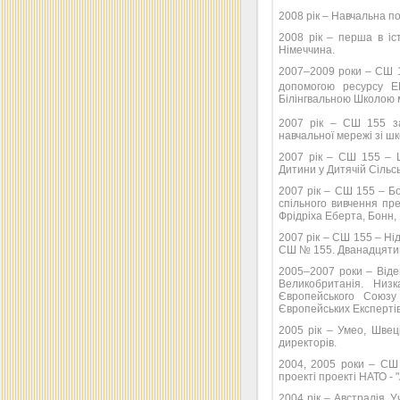
2008 рік – Навчальна по
2008 рік – перша в іс
Німеччина.
2007–2009 роки – СШ 15
допомогою ресурсу
Білінгвальною Школою м
2007 рік – СШ 155 з
навчальної мережі зі ш
2007 рік – СШ 155 – 
Дитини у Дитячій Сільсь
2007 рік – СШ 155 – Б
спільного вивчення пр
Фрідріха Еберта, Бонн,
2007 рік – СШ 155 – Нід
СШ № 155. Дванадцятий
2005–2007 роки – Віде
Великобританія. Низ
Європейського Союзу
Європейських Експертів
2005 рік – Умео, Швец
директорів.
2004, 2005 роки – СШ
проекті проекті НАТО - 
2004 рік – Австралія.