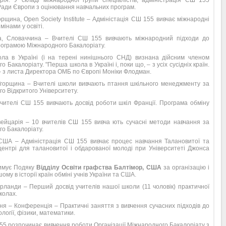
рія. У складі міжнародної групи спеціалістів, адміністрація СШ 155
ади Європи з оцінювання навчальних програм.
орщина, Open Society Institute – Адміністація СШ 155 вивчає міжнародні
мінами у освіті.
а, Словаччина – Вчителі СШ 155 вивчають міжнародний підходи до
програмою Міжнародного Бакалоріату.
ла в Україні (і на терені нинішнього СНД) визнана дійсним членом
о Бакалоріату. "Перша школа в Україні і, поки що, – з усіх сусідніх країн.
– з листа Директора ОМБ по Європі Моніки Флодман.
Угорщина – Вчителі школи вивчають птання шкільного менеджменту за
о Відкритого Університету.
Вчителі СШ 155 вивчають досвід роботи шкіл Франції. Програма обміну
ейцарія – 10 вчителів СШ 155 вивча ють сучасні методи навчання за
о Бакалоріату.
 США – Адміністрація СШ 155 вивчає процес навчання Талановитої та
центрі для талановитої і обдарованої молоді при Університеті Джонса
римує Подяку
Відділу Освіти графства Балтімор, США
за організацію і
му в історії країн обміні учнів України та США.
ерланди – Перший досвід учителів нашої школи (11 чоловік) практичної
колах.
ня – Конференція – Практичні заняття з вивчення сучасних підходів до
іології, фізики, математики.
55 розпочинає вивчення роботи Організації Міжнародного Бакалоріату з