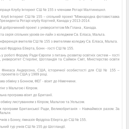
івпраця Клубу Інтерект СШ № 155 з членами Ротарі Малтинешнл.
 – Клуб Інтерект СШ № 155 – спільний проект "Міжнародна фотовиставка
 Президента Ротарі клубу Кортней, Канада у 2013-2014.
ий доброчинний проект з університетом Мк Гілана , Канада.
та серія спільних уроків он-лайн з коледжем Св. Еліаса, Мальта.
онференція вчителів СШ № 155 з вчителями коледжу Св. Еліаса, Мальта.
мназії Фрідріха Еберта, Бонн - гості СШ № 155.
ь у роботі Форуму Ради Європи з питань розвитку освітніх систем – гості
 університет Стерлінг, Шотландія та Саймон Сміт, Міністерство освіти
ит Фінеаса Андерсона, США, історичної особистості для СШ № 155 –
 проектів із США у 1989 році.
ма обміну з Бонном, ФЕГ - візит до Німеччини.
тінг з Мальтою і Кіпром.
ьна програма-візит до Британії.
а обміну листуванням з Кіпром, Мальтою та Уельсом.
ок програми Британської Ради, Великобританія – Навчаймося разом. За
Мальти.
учнів з Бонну, гімназія Фрідріха Еберта до СШ № 155.
льний тур учнів СШ № 155 до Шотландії.