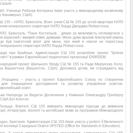
встралії.
ША. Учениця Рибачук Катерина бере участь у міжнародному космічному
с Канаверал, США).
 СШ 155 – НАТО, Брюссель. Візит учнів СШ № 155 до штаб-квартири НАТО
нням генерального секретаря НАТО Лорда Джорджа Робертсона.
АТО, Брюссель. "Пане Костильов… дякую за можливість спілкуватися з
 корисний і жвавий обмін думками. Мене дуже вразив блискучий рівень
 Це був пам’ятний візит для мене, про який я ніколи не перестану
та Генерального секретаря НАТО Лорда Робертсона.
Брдо при Крайнью. Адміністрація СШ 155 розробляє проект "Шляхи
світі" в рамках Європейської педагогічної організації ENIRDEM.
іжнародний проект Шкільного Уряду СШ № 155 та Ради Меріуезер Холл,
жа Вашінгтона (Вашінгтон, США). Допомога дітям, які страждають від
, Угорщина – участь у проекті Європейського Союзу по створенню
 для покращення дослідження та розвитку управління освітою.
вропейській освіті.
ька Нагорода за Видатні Досягнення у Навчанні Олександру Грінбергу
США Біл Клінтон
Польща. Вчителі СШ 155 вивчають міжнародні підходи до вивчення
орії, літератури, біології та англійської мови за програмою Міжнародного
ндон, Британія. Адміністрація СШ 155 бере участь у роботі Її Величності
 Інспекції Середньої Освіти OFSTED (Office for Standards in Education).