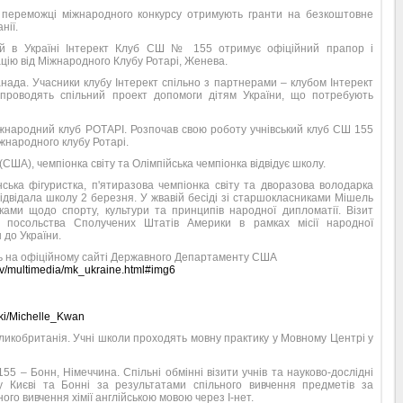
– переможці міжнародного конкурсу отримують гранти на безкоштовне
нії.
ий в Україні Інтерект Клуб СШ № 155 отримує офіційний прапор і
цію від Міжнародного Клубу Ротарі, Женева.
нада. Учасники клубу Інтерект спільно з партнерами – клубом Інтерект
проводять спільний проект допомоги дітям України, що потребують
іжнародний клуб РОТАРІ. Розпочав свою роботу учнівський клуб СШ 155
жнародного клубу Ротарі.
(США), чемпіонка світу та Олімпійська чемпіонка відвідує школу.
ська фігуристка, п'ятиразова чемпіонка світу та дворазова володарка
ідвідала школу 2 березня. У жвавій бесіді зі старшокласниками Мішель
ками щодо спорту, культури та принципів народної дипломатії. Візит
я посольства Сполучених Штатів Америки в рамках місії народної
 до України.
ь на офіційному сайті Державного Департаменту США
gov/multimedia/mk_ukraine.html#img6
wiki/Michelle_Kwan
ликобританія. Учні школи проходять мовну практику у Мовному Центрі у
5 – Бонн, Німеччина. Спільні обмінні візити учнів та науково-дослідні
 у Києві та Бонні за результатами спільного вивчення предметів за
го вивчення хімії англійською мовою через І-нет.