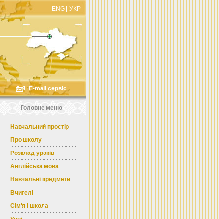
ENG
УКР
E-mail сервіс
Головне меню
Навчальний простір
Про школу
Розклад уроків
Англійська мова
Навчальні предмети
Вчителі
Сім'я і школа