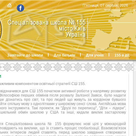
П'ятниця, 07 серпня, 2026
Завітайте до школи
Для батьків
Для учнів
155 в дії
И
ажливим компонентом освітньої стратегії СШ 155.
т. відзначився для СШ 155 початком активної роботи у напрямку розвитку
Філософією перших обмінів після розвалу Залізної Завіси, було надати
ше дізнатись про світ, та про людей що живуть за кордоном бувшого
йти спільну мову з однолітками у широкому сенсі слова. Англійська мова
ого інструмента. Такі проекти, як "Друзі по переписці", "Діти – лідери",
шкільний обмін школою у США та інші, кидали виклик застарілому
ття Спеціалізована школа № 155 формулює нові цілі у міжнародній
ідповідають на виклики, що їх ставить процес глобалізації. Взаємозв’язок
бальних інтересів людей ставлять перед школою завдання створювати