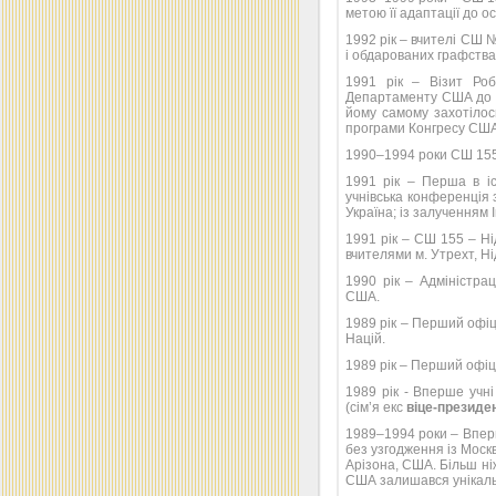
метою її адаптації до ос
1992 рік – вчителі СШ 
і обдарованих графства
1991 рік – Візит Ро
Департаменту США до н
йому самому захотілос
програми Конгресу США 
1990–1994 роки СШ 155 
1991 рік – Перша в іс
учнівська конференція 
Україна; із залученням 
1991 рік – СШ 155 – Н
вчителями м. Утрехт, 
1990 рік – Адміністра
США.
1989 рік – Перший офіц
Націй.
1989 рік – Перший офіці
1989 рік - Вперше учн
(сім’я екс
віце-презид
1989–1994 роки – Впер
без узгодження із Моск
Арізона, США. Більш ніж
США залишався унікал