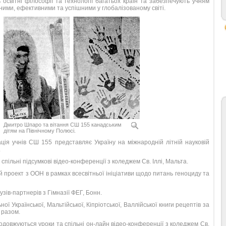
 освітні філософії та технології багатьох країн та забезпечують учням
ними, ефективними та успішними у глобалізованому світі.
Дмитро Шпаро та вітання СШ 155 канадським
дітям на Північному Полюсі.
ація учнів СШ 155 представляє Україну на міжнародній літній науковій
.
 спільні підсумкові відео-конференції з коледжем Св. Іллі, Мальта.
ий проект з ООН в рамках всесвітньої ініціативи щодо питань геноциду та
узів-партнерів з Гімназії ФЕГ, Бонн.
ої Української, Мальтійської, Кіпріотської, Валлійської книги рецептів за
 разом.
одовжуються уроки та спільні он-лайн відео-конференції з коледжем Св.