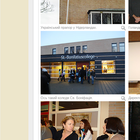
Український прапор у Нідерландах.
Голанд
Ось такий коледж Св. Боніфація.
Директо