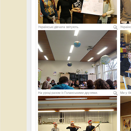
Українські дівчата звітують.
Українс
На уроці разом із Голанськими друзями.
Ми у бі