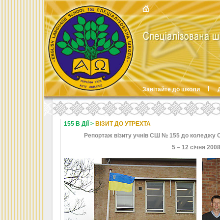
Завітайте до школи
155 В ДІЇ >
ВІЗИТ ДО УТРЕХТА
Репортаж візиту учнів СШ № 155 до коледжу Св
5 – 12 січня 2008