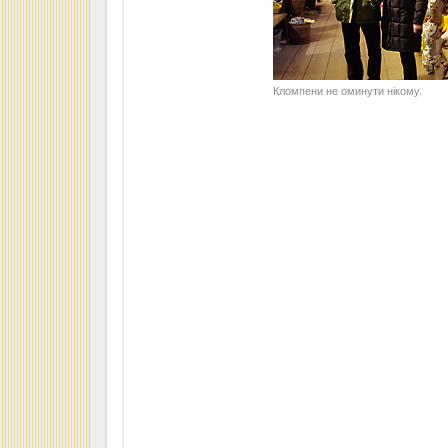
Кломпени не оминути нікому.