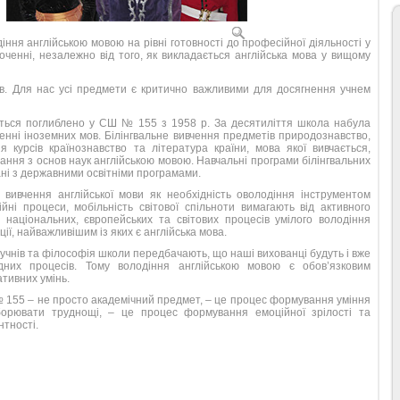
ння англійською мовою на рівні готовності до професійної діяльності у
оченні, незалежно від того, як викладається англійська мова у вищому
тів. Для нас усі предмети є критично важливими для досягнення учнем
ється поглиблено у СШ № 155 з 1958 р. За десятиліття школа набула
ченні іноземних мов. Білінгвальне вивчення предметів природознавство,
ня курсів країнознавство та література країни, мова якої вивчається,
ання з основ наук англійською мовою. Навчальні програми білінгвальних
ані з державними освітніми програмами.
ивчення англійської мови як необхідність оволодіння інструментом
ційні процеси, мобільність світової спільноти вимагають від активного
, національних, європейських та світових процесів умілого володіння
ії, найважливішим із яких є англійська мова.
 учнів та філософія школи передбачають, що наші вихованці будуть і вже
дних процесів. Тому володіння англійською мовою є обов’язковим
ативних умінь.
№ 155 – не просто академічний предмет, – це процес формування уміння
еборювати труднощі, – це процес формування емоційної зрілості та
нтності.