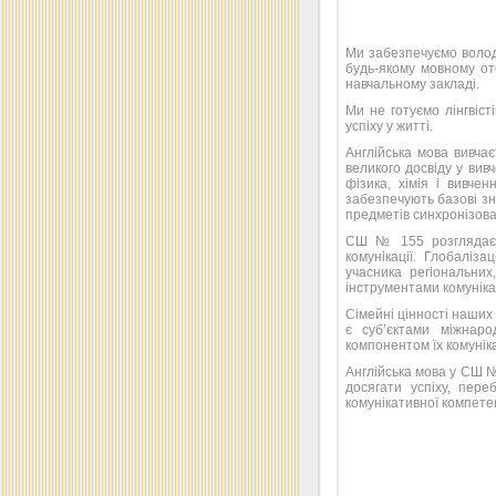
Ми забезпечуємо володі
будь-якому мовному от
навчальному закладі.
Ми не готуємо лінгвіс
успіху у житті.
Англійська мова вивча
великого досвіду у вив
фізика, хімія і вивчен
забезпечують базові зн
предметів синхронізов
СШ № 155 розглядає в
комунікації. Глобаліза
учасника регіональних
інструментами комунікац
Сімейні цінності наших
є суб’єктами міжнаро
компонентом їх комунік
Англійська мова у СШ 
досягати успіху, пер
комунікативної компете