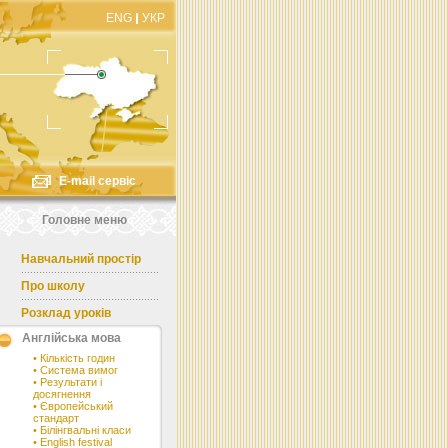
ENG
УКР
E-mail сервіс
Головне меню
Навчальний простір
Про школу
Розклад уроків
Англійська мова
•
Кількість годин
•
Система вимог
•
Результати і
досягнення
•
Європейський
стандарт
•
Білінгвальні класи
•
English festival