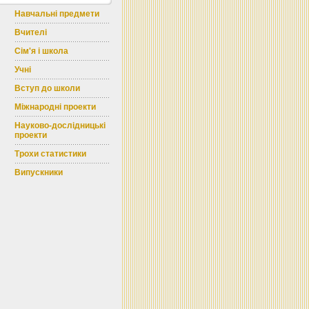
Навчальні предмети
Вчителі
Сім'я і школа
Учні
Вступ до школи
Міжнародні проекти
Науково-дослідницькі
проекти
Трохи статистики
Випускники