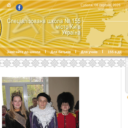
Субота, 08 серпня, 2026
Завітайте до школи
Для батьків
Для учнів
155 в дії