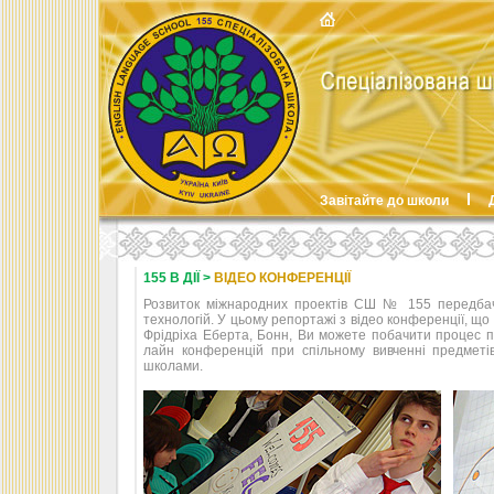
Завітайте до школи
155 В ДІЇ >
ВІДЕО КОНФЕРЕНЦІЇ
Розвиток міжнародних проектів СШ № 155 передбач
технологій. У цьому репортажі з відео конференції, щ
Фрідріха Еберта, Бонн, Ви можете побачити процес пі
лайн конференцій при спільному вивченні предметі
школами.