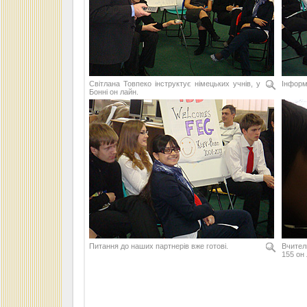
Світлана Товпеко інструктує німецьких учнів, у
Інформа
Бонні он лайн.
Питання до наших партнерів вже готові.
Вчител
155 он 