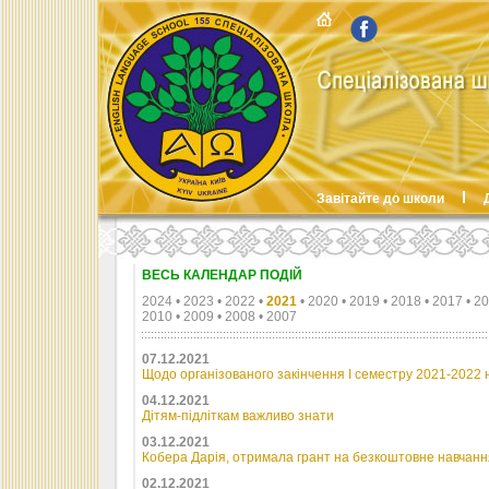
Завітайте до школи
ВЕСЬ КАЛЕНДАР ПОДІЙ
2024
•
2023
•
2022
•
2021
•
2020
•
2019
•
2018
•
2017
•
20
2010
•
2009
•
2008
•
2007
07.12.2021
Щодо організованого закінчення І семестру 2021-2022 
04.12.2021
Дітям-підліткам важливо знати
03.12.2021
Кобера Дарія, отримала грант на безкоштовне навчанн
02.12.2021