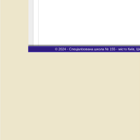
© 2024 - Спеціалізована школа № 155 - місто Київ, Ше