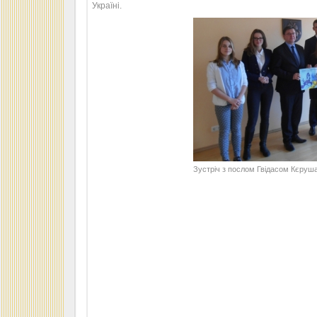
Україні.
Зустріч з послом Гвідасом Кєруш