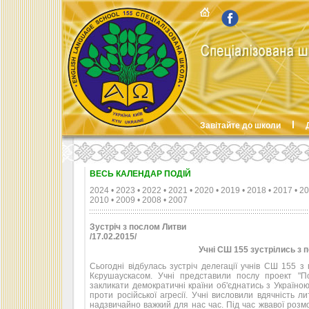
Завітайте до школи
ВЕСЬ КАЛЕНДАР ПОДІЙ
2024
•
2023
•
2022
•
2021
•
2020
•
2019
•
2018
•
2017
•
20
2010
•
2009
•
2008
•
2007
Зустріч з послом Литви
/17.02.2015/
Учні СШ 155 зустрілись з 
Сьогодні відбулась зустріч делегації учнів СШ 155 з
Кєрушаускасом. Учні представили послу проект "П
закликати демократичні країни об'єднатись з Україною
проти російської агресії. Учні висловили вдячність 
надзвичайно важкий для нас час. Під час жвавої розм